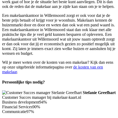
werk gaat of hoe je de situatie het beste kunt aanvliegen. Dit is dan
ook de reden dat de makelaar aan je zijde kan staan om je te helpen.
Een makelaarskantoor in Willemsoord zorgt er ook voor dat je de
beste prijs betaalt of krijgt voor je woonhuis. Makelaars kennen de
huizenmarkt door en door en weten dan ook wat een pand waard is.
Een makelaarskantoor in Willemsoord staat dan ook klaar met alle
praktische tips die je veel geld kunnen besparen of opleveren. Een
makelaarskantoor uit Willemsoord wat uit jouw naam optreedt zorgt
er dan ook voor dat jij er economisch gezien zo positief mogelijk uit
komt. Zij laten je immers exact zien welke huizen er aansluiten bij je
wensen en budget.
Wil je meer weten over de kosten van een makelaar? Kijk dan eens
op onze uitgebreide informatiepagina over
de kosten van een
makelaar
.
Persoonlijke tips nodig?
Stefanie Greefhart
Customer Succes manager bij makelaar-kaart.nl
Business development
94%
Financial Services
90%
Communicatie
97%