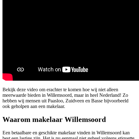
Bekijk deze video om erachter te komen hoe wij niet alleen
meerwaarde bieden in Willemsoord, maar in heel Nederland! Zo
hebben wij mensen uit Paasloo, Zuidveen en Basse bijvoorbeeld
ook geholpen aan een makelaar.
Waarom makelaar Willemsoord
Een betaalbare en geschikte makelaar vinden in Willemsoord kan
best een lastige zijn. Het is nu eenmaal niet geheel volgens etiquette