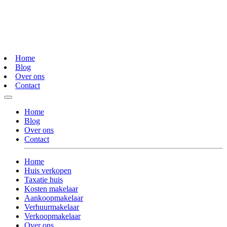
Home
Blog
Over ons
Contact
Home
Blog
Over ons
Contact
Home
Huis verkopen
Taxatie huis
Kosten makelaar
Aankoopmakelaar
Verhuurmakelaar
Verkoopmakelaar
Over ons