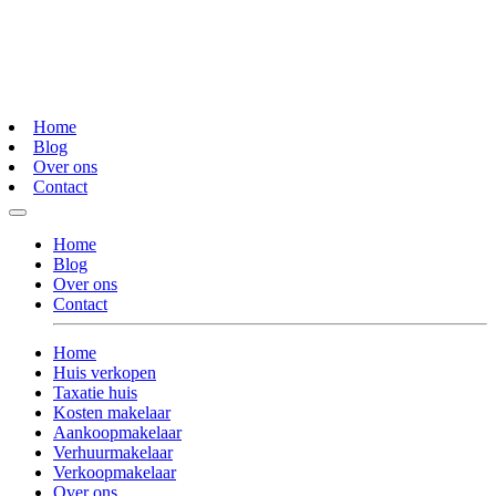
Home
Blog
Over ons
Contact
Home
Blog
Over ons
Contact
Home
Huis verkopen
Taxatie huis
Kosten makelaar
Aankoopmakelaar
Verhuurmakelaar
Verkoopmakelaar
Over ons