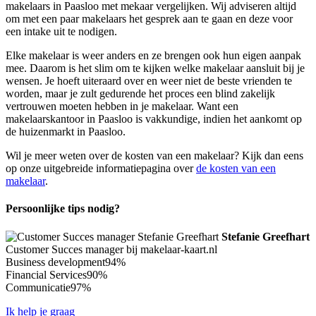
makelaars in Paasloo met mekaar vergelijken. Wij adviseren altijd
om met een paar makelaars het gesprek aan te gaan en deze voor
een intake uit te nodigen.
Elke makelaar is weer anders en ze brengen ook hun eigen aanpak
mee. Daarom is het slim om te kijken welke makelaar aansluit bij je
wensen. Je hoeft uiteraard over en weer niet de beste vrienden te
worden, maar je zult gedurende het proces een blind zakelijk
vertrouwen moeten hebben in je makelaar. Want een
makelaarskantoor in Paasloo is vakkundige, indien het aankomt op
de huizenmarkt in Paasloo.
Wil je meer weten over de kosten van een makelaar? Kijk dan eens
op onze uitgebreide informatiepagina over
de kosten van een
makelaar
.
Persoonlijke tips nodig?
Stefanie Greefhart
Customer Succes manager bij makelaar-kaart.nl
Business development
94%
Financial Services
90%
Communicatie
97%
Ik help je graag