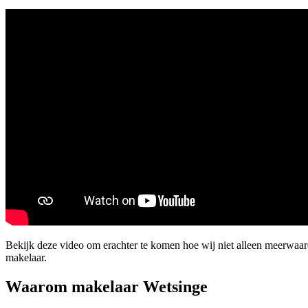
Bekijk deze video om erachter te komen hoe wij niet alleen meerwaa
makelaar.
Waarom makelaar Wetsinge