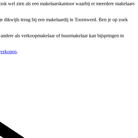
ook wel zien als een makelaarskantoor waarbij er meerdere makelaars
e dikwijls terug bij een makelaardij in Toornwerd. Ben je op zoek
er andere als verkoopmakelaar of huurmakelaar kan bijspringen in
 verkopen
.