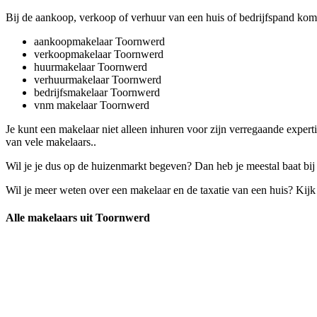
Bij de aankoop, verkoop of verhuur van een huis of bedrijfspand kom
aankoopmakelaar Toornwerd
verkoopmakelaar Toornwerd
huurmakelaar Toornwerd
verhuurmakelaar Toornwerd
bedrijfsmakelaar Toornwerd
vnm makelaar Toornwerd
Je kunt een makelaar niet alleen inhuren voor zijn verregaande exper
van vele makelaars..
Wil je je dus op de huizenmarkt begeven? Dan heb je meestal baat bi
Wil je meer weten over een makelaar en de taxatie van een huis? Kij
Alle makelaars uit Toornwerd