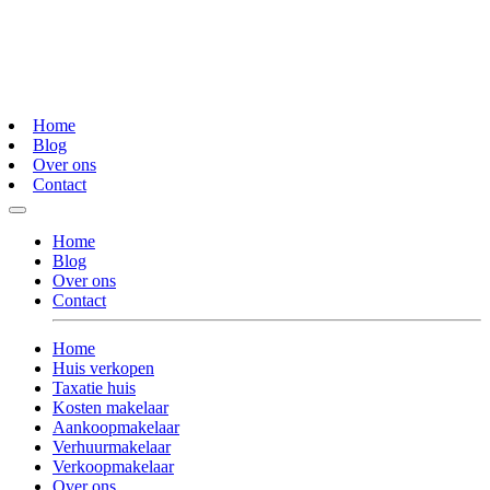
Home
Blog
Over ons
Contact
Home
Blog
Over ons
Contact
Home
Huis verkopen
Taxatie huis
Kosten makelaar
Aankoopmakelaar
Verhuurmakelaar
Verkoopmakelaar
Over ons