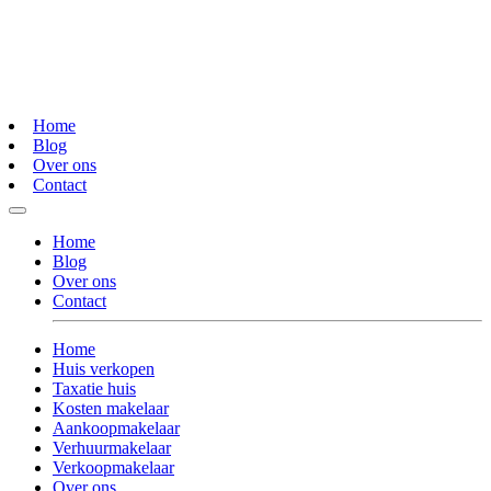
Home
Blog
Over ons
Contact
Home
Blog
Over ons
Contact
Home
Huis verkopen
Taxatie huis
Kosten makelaar
Aankoopmakelaar
Verhuurmakelaar
Verkoopmakelaar
Over ons