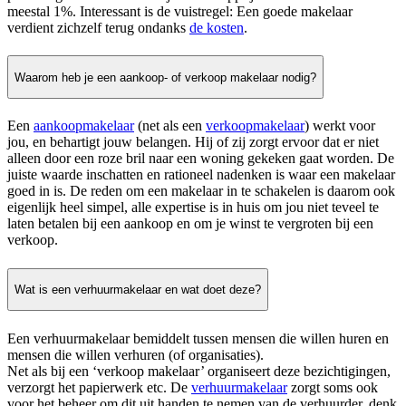
meestal 1%. Interessant is de vuistregel: Een goede makelaar
verdient zichzelf terug ondanks
de kosten
.
Waarom heb je een aankoop- of verkoop makelaar nodig?
Een
aankoopmakelaar
(net als een
verkoopmakelaar
) werkt voor
jou, en behartigt jouw belangen. Hij of zij zorgt ervoor dat er niet
alleen door een roze bril naar een woning gekeken gaat worden. De
juiste waarde inschatten en rationeel nadenken is waar een makelaar
goed in is. De reden om een makelaar in te schakelen is daarom ook
eigenlijk heel simpel, alle expertise is in huis om jou niet teveel te
laten betalen bij een aankoop en om je winst te vergroten bij een
verkoop.
Wat is een verhuurmakelaar en wat doet deze?
Een verhuurmakelaar bemiddelt tussen mensen die willen huren en
mensen die willen verhuren (of organisaties).
Net als bij een ‘verkoop makelaar’ organiseert deze bezichtigingen,
verzorgt het papierwerk etc. De
verhuurmakelaar
zorgt soms ook
voor het beheer om dit uit handen te nemen van de verhuurder, denk