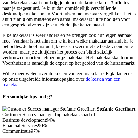
van Makelaar-kaart dan krijg je binnen de kortste keren 3 offertes
naar je toegestuurd. Je kunt dan onmiddellijk verschillende
deskundige makelaars in Voorthuizen met mekaar vergelijken. Het is
altijd zinnig om minstens een aantal makelaars uit te nodigen voor
een gesprek, alvorens je je uiteindelijke keuze maakt.
Elke makelaar is weer anders en ze brengen ook hun eigen aanpak
mee. Vandaar is het slim om te kijken welke makelaar aansluit bij je
behoeftes. Je hoeft natuurlijk over en weer niet de beste vrienden te
worden, maar je zult tijdens het proces een blind zakelijk
vertrouwen moeten hebben in je makelaar. Het makelaarskantoor in
Voorthuizen is namelijk de expert op het gebied van de huizenmarkt.
Wil je meer weten over de kosten van een makelaar? Kijk dan eens
op onze uitgebreide informatiepagina over
de kosten van een
makelaar
.
Persoonlijke tips nodig?
Stefanie Greefhart
Customer Succes manager bij makelaar-kaart.nl
Business development
94%
Financial Services
90%
Communicatie
97%