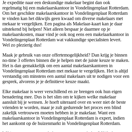
Je expeditie naar een deskundige makelaar begint dan ook
regelmatig bij een makelaarskantoor in Vondelingenplaat Rotterdam.
Om het geschikte makelaarskantoor in Vondelingenplaat Rotterdam
te vinden kan het dikwijls geen kwaad om diverse makelaars met
mekaar te vergelijken. Een pagina als Makelaar-kaart kan je daar
uitstekend bij helpen! Niet alleen bespaar je daarmee op je
makelaarskosten, maar vind je ook nog eens een makelaarkantoor in
Vondelingenplaat Rotterdam wat vakkundige specialisten levert.
Wel zo plezierig dus!
Maak je gebruik van onze offertemogelijkheid? Dan krijg je binnen
no-time 3 offertes binnen die je helpen met de juiste keuze te maken.
Het is dan gemakkelijk om een aantal makelaarskantoren in
Vondelingenplaat Rotterdam met mekaar te vergelijken. Het is altijd
verstandig om minstens een aantal makelaars uit te nodigen voor een
gesprek, alvorens je je definitieve keuze maakt.
Elke makelaar is weer verschillend en ze brengen ook hun eigen
benadering mee. Dus is het slim om te kijken welke makelaar
aansluit bij je wensen. Je hoeft uiteraard over en weer niet de beste
vrienden te worden, maar je zult gedurende het proces een blind
zakelijk vertrouwen moeten hebben in je makelaar. Want een
makelaarskantoor in Vondelingenplaat Rotterdam is expert, indien
het aankomt op de huizenmarkt in Vondelingenplaat Rotterdam.