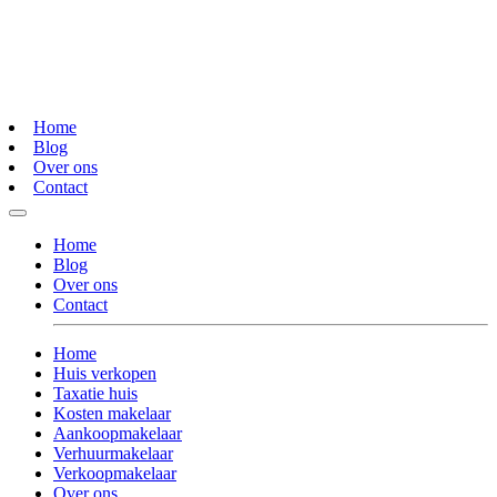
Home
Blog
Over ons
Contact
Home
Blog
Over ons
Contact
Home
Huis verkopen
Taxatie huis
Kosten makelaar
Aankoopmakelaar
Verhuurmakelaar
Verkoopmakelaar
Over ons