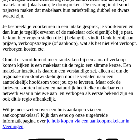
makelaar uit [plaatsaam] te doorspreken. De ervaring in dit soort
trajecten maken dat makelaars hun tariefstelling dubbel en dwars
waard zijn.
Je bespreekt je voorkeuren in een intake gesprek, je voorkeuren en
dan kun je tegelijk ervaren of de makelaar ook eigenlijk bij je past.
Je kunt hier vragen stellen die jij belangrijk vindt. Denk hierbij aan
prijzen, verkoopstrategie (of aankoop), wat als het niet vlot verloopt,
verborgen kosten etc.
Omdat er voortdurend meer randzaken bij een aan- of verkoop
komen kijken is een makelaar uit de regio een slimme keuze. Een
makelaar inzetten is daarom een verstandige zet, alleen al om de
regionale marktontwikkelingen door te vertalen naar een
aantrekkelijk hoofdsom voor jou op te leveren. Maar ook de
tarieven, soorten huizen en natuurlijk heeft elke makelaar een
netwerk waarin nieuwe aan- en verkopen als eerste bekend zijn en
ook dit is regio afhankelijk.
Wil je meer weten over een huis aankopen via een
aankoopmakelaar? Kijk dan eens op onze uitgebreide
informatiepagina over
je huis kopen via een aankoopmakelaar in
Veeningen
.