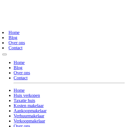
Home
Blog
Over ons
Contact
Home
Blog
Over ons
Contact
Home
Huis verkopen
Taxatie huis
Kosten makelaar
Aankoopmakelaar
Verhuurmakelaar
Verkoopmakelaar
Over ons