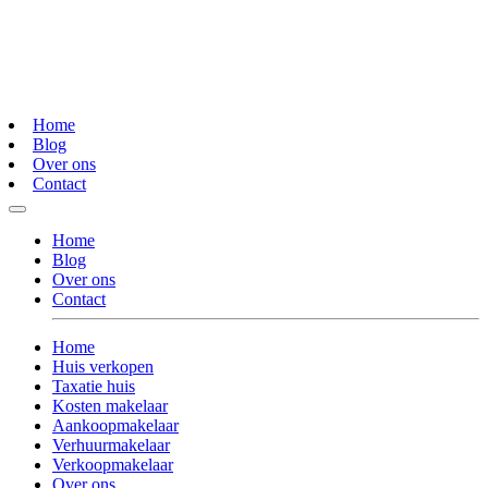
Home
Blog
Over ons
Contact
Home
Blog
Over ons
Contact
Home
Huis verkopen
Taxatie huis
Kosten makelaar
Aankoopmakelaar
Verhuurmakelaar
Verkoopmakelaar
Over ons