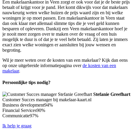
Een makelaarskantoor in Veen zorgt er ook voor dat je de beste prijs
betaalt of krijgt voor je pand. Het komt dikwijls voor dat makelaars
nauwkeurig weten welke huizen de prijs waard zijn en bij welke
woningen je op moet passen. Een makelaarskantoor in Veen staat
dan ook klaar met allemaal slimme tips die je veel geld kunnen
besparen of opleveren. Dankzij een Veen makelaarskantoor hoef je
je nooit meer zorgen over te maken over de vraag of een huis
mogelijk te duur is of dat je te veel hebt betaald. Zij laten je immers
exact zien welke woningen er aansluiten bij jouw wensen en
begroting.
Wil je meer weten over de kosten van een makelaar? Kijk dan eens
op onze uitgebreide informatiepagina over
de kosten van een
makelaar
.
Persoonlijke tips nodig?
Stefanie Greefhart
Customer Succes manager bij makelaar-kaart.nl
Business development
94%
Financial Services
90%
Communicatie
97%
Ik help je graag