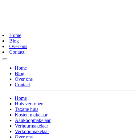
Home
Blog
Over ons
Contact
Home
Blog
Over ons
Contact
Home
Huis verkopen
Taxatie huis
Kosten makelaar
Aankoopmakelaar
Verhuurmakelaar
Verkoopmakelaar
Over ons