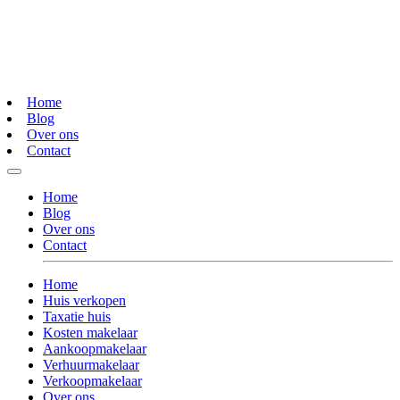
Home
Blog
Over ons
Contact
Home
Blog
Over ons
Contact
Home
Huis verkopen
Taxatie huis
Kosten makelaar
Aankoopmakelaar
Verhuurmakelaar
Verkoopmakelaar
Over ons