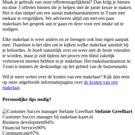
Maak je gebruik van onze offertemogelijkheid? Dan krijg je binnen
no-time 3 offertes binnen die je helpen met de juiste keuze te maken.
Het is dan simpel om een aantal makelaarskantoren in Tzum met
mekaar te vergelijken. We adviseren altijd om met een paar
makelaars het gesprek aan te gaan en deze voor een intake uit te
nodigen.
Elke makelaar is weer anders en ze brengen ook hun eigen aanpak
mee. Daardoor is het slim om te kijken welke makelaar aansluit bij
je behoeftes. Je hoeft natuurlijk over en weer niet de beste vrienden
te worden, maar je zult tijdens het proces een blind zakelijk
vertrouwen moeten hebben in je makelaar. Het makelaarskantoor in
Tzum is immers de deskundige op het gebied van de huizenmarkt.
Wil je meer weten over de kosten van een makelaar? Kijk dan eens
op onze uitgebreide informatiepagina over
de kosten van een
makelaar
.
Persoonlijke tips nodig?
Stefanie Greefhart
Customer Succes manager bij makelaar-kaart.nl
Business development
94%
Financial Services
90%
Communicatie
97%