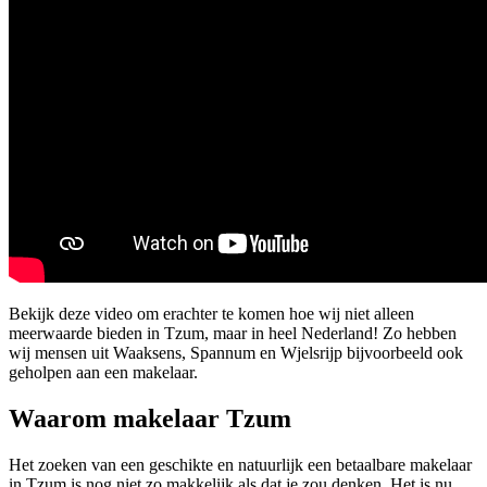
Bekijk deze video om erachter te komen hoe wij niet alleen
meerwaarde bieden in Tzum, maar in heel Nederland! Zo hebben
wij mensen uit Waaksens, Spannum en Wjelsrijp bijvoorbeeld ook
geholpen aan een makelaar.
Waarom makelaar Tzum
Het zoeken van een geschikte en natuurlijk een betaalbare makelaar
in Tzum is nog niet zo makkelijk als dat je zou denken. Het is nu