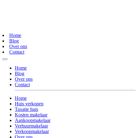
Home
Blog
Over ons
Contact
Home
Blog
Over ons
Contact
Home
Huis verkopen
Taxatie huis
Kosten makelaar
Aankoopmakelaar
Verhuurmakelaar
Verkoopmakelaar
Over ons