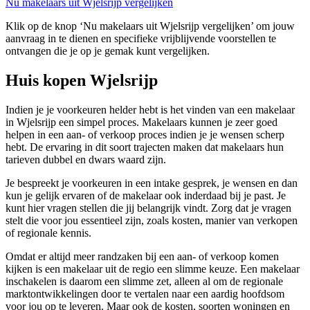
Nu makelaars uit Wjelsrijp vergelijken
Klik op de knop ‘Nu makelaars uit Wjelsrijp vergelijken’ om jouw
aanvraag in te dienen en specifieke vrijblijvende voorstellen te
ontvangen die je op je gemak kunt vergelijken.
Huis kopen Wjelsrijp
Indien je je voorkeuren helder hebt is het vinden van een makelaar
in Wjelsrijp een simpel proces. Makelaars kunnen je zeer goed
helpen in een aan- of verkoop proces indien je je wensen scherp
hebt. De ervaring in dit soort trajecten maken dat makelaars hun
tarieven dubbel en dwars waard zijn.
Je bespreekt je voorkeuren in een intake gesprek, je wensen en dan
kun je gelijk ervaren of de makelaar ook inderdaad bij je past. Je
kunt hier vragen stellen die jij belangrijk vindt. Zorg dat je vragen
stelt die voor jou essentieel zijn, zoals kosten, manier van verkopen
of regionale kennis.
Omdat er altijd meer randzaken bij een aan- of verkoop komen
kijken is een makelaar uit de regio een slimme keuze. Een makelaar
inschakelen is daarom een slimme zet, alleen al om de regionale
marktontwikkelingen door te vertalen naar een aardig hoofdsom
voor jou op te leveren. Maar ook de kosten, soorten woningen en