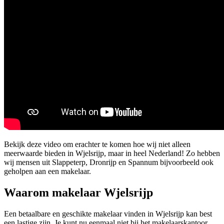
Bekijk deze video om erachter te komen hoe wij niet alleen
meerwaarde bieden in Wjelsrijp, maar in heel Nederland! Zo hebben
wij mensen uit Slappeterp, Dronrijp en Spannum bijvoorbeeld ook
geholpen aan een makelaar.
Waarom makelaar Wjelsrijp
Een betaalbare en geschikte makelaar vinden in Wjelsrijp kan best
een lastige zijn. Je kunt nu eenmaal niet bij het makelaarskantoor