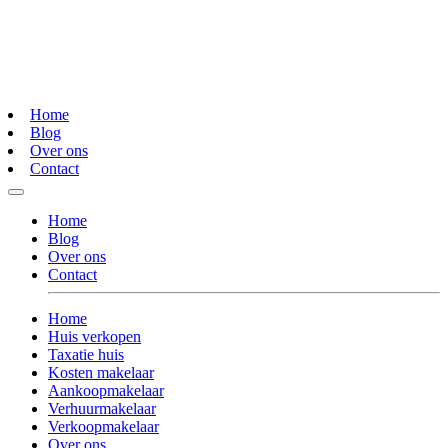
Home
Blog
Over ons
Contact
Home
Blog
Over ons
Contact
Home
Huis verkopen
Taxatie huis
Kosten makelaar
Aankoopmakelaar
Verhuurmakelaar
Verkoopmakelaar
Over ons