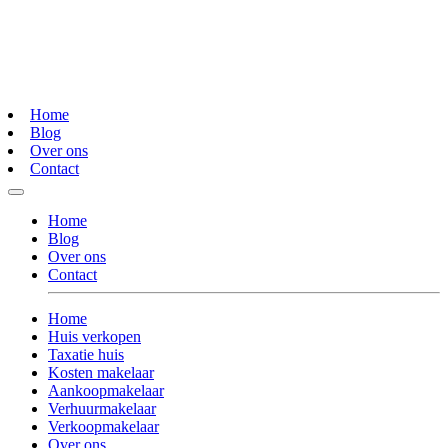
Home
Blog
Over ons
Contact
Home
Blog
Over ons
Contact
Home
Huis verkopen
Taxatie huis
Kosten makelaar
Aankoopmakelaar
Verhuurmakelaar
Verkoopmakelaar
Over ons