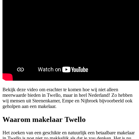
Bekijk deze video om erachter te komen hoe wij niet alleen
meerwaarde bieden in Twello, maar in heel Nederland! Zo hebben
wij mensen uit Steenenkamer, Empe en Nijbroek bijvoorbeeld ook
geholpen aan een makelaar.
Waarom makelaar Twello
Het zoeken van een geschikte en natuurlijk een betaalbare makelaar
in Twello is nog niet zo makkelijk als dat je zou denken. Het is nu