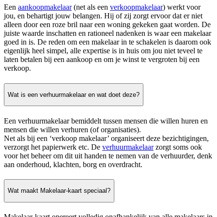
Een
aankoopmakelaar
(net als een
verkoopmakelaar
) werkt voor
jou, en behartigt jouw belangen. Hij of zij zorgt ervoor dat er niet
alleen door een roze bril naar een woning gekeken gaat worden. De
juiste waarde inschatten en rationeel nadenken is waar een makelaar
goed in is. De reden om een makelaar in te schakelen is daarom ook
eigenlijk heel simpel, alle expertise is in huis om jou niet teveel te
laten betalen bij een aankoop en om je winst te vergroten bij een
verkoop.
Wat is een verhuurmakelaar en wat doet deze?
Een verhuurmakelaar bemiddelt tussen mensen die willen huren en
mensen die willen verhuren (of organisaties).
Net als bij een ‘verkoop makelaar’ organiseert deze bezichtigingen,
verzorgt het papierwerk etc. De
verhuurmakelaar
zorgt soms ook
voor het beheer om dit uit handen te nemen van de verhuurder, denk
aan onderhoud, klachten, borg en overdracht.
Wat maakt Makelaar-kaart speciaal?
Makelaar-kaart opereert volledig onafhankelijk van alle makelaars in