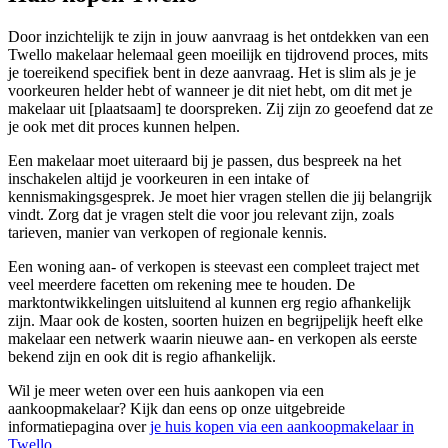
Door inzichtelijk te zijn in jouw aanvraag is het ontdekken van een
Twello makelaar helemaal geen moeilijk en tijdrovend proces, mits
je toereikend specifiek bent in deze aanvraag. Het is slim als je je
voorkeuren helder hebt of wanneer je dit niet hebt, om dit met je
makelaar uit [plaatsaam] te doorspreken. Zij zijn zo geoefend dat ze
je ook met dit proces kunnen helpen.
Een makelaar moet uiteraard bij je passen, dus bespreek na het
inschakelen altijd je voorkeuren in een intake of
kennismakingsgesprek. Je moet hier vragen stellen die jij belangrijk
vindt. Zorg dat je vragen stelt die voor jou relevant zijn, zoals
tarieven, manier van verkopen of regionale kennis.
Een woning aan- of verkopen is steevast een compleet traject met
veel meerdere facetten om rekening mee te houden. De
marktontwikkelingen uitsluitend al kunnen erg regio afhankelijk
zijn. Maar ook de kosten, soorten huizen en begrijpelijk heeft elke
makelaar een netwerk waarin nieuwe aan- en verkopen als eerste
bekend zijn en ook dit is regio afhankelijk.
Wil je meer weten over een huis aankopen via een
aankoopmakelaar? Kijk dan eens op onze uitgebreide
informatiepagina over
je huis kopen via een aankoopmakelaar in
Twello
.