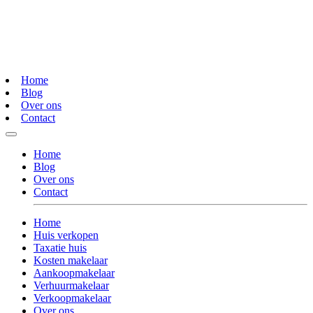
Home
Blog
Over ons
Contact
Home
Blog
Over ons
Contact
Home
Huis verkopen
Taxatie huis
Kosten makelaar
Aankoopmakelaar
Verhuurmakelaar
Verkoopmakelaar
Over ons