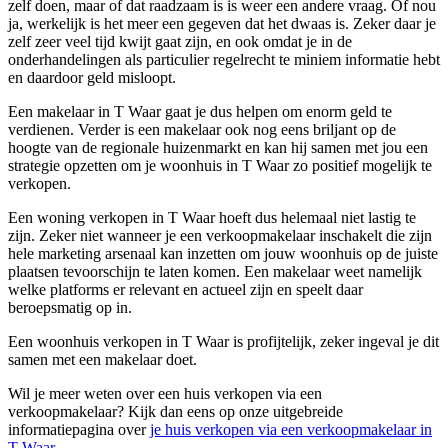
zelf doen, maar of dat raadzaam is is weer een andere vraag. Of nou
ja, werkelijk is het meer een gegeven dat het dwaas is. Zeker daar je
zelf zeer veel tijd kwijt gaat zijn, en ook omdat je in de
onderhandelingen als particulier regelrecht te miniem informatie hebt
en daardoor geld misloopt.
Een makelaar in T Waar gaat je dus helpen om enorm geld te
verdienen. Verder is een makelaar ook nog eens briljant op de
hoogte van de regionale huizenmarkt en kan hij samen met jou een
strategie opzetten om je woonhuis in T Waar zo positief mogelijk te
verkopen.
Een woning verkopen in T Waar hoeft dus helemaal niet lastig te
zijn. Zeker niet wanneer je een verkoopmakelaar inschakelt die zijn
hele marketing arsenaal kan inzetten om jouw woonhuis op de juiste
plaatsen tevoorschijn te laten komen. Een makelaar weet namelijk
welke platforms er relevant en actueel zijn en speelt daar
beroepsmatig op in.
Een woonhuis verkopen in T Waar is profijtelijk, zeker ingeval je dit
samen met een makelaar doet.
Wil je meer weten over een huis verkopen via een
verkoopmakelaar? Kijk dan eens op onze uitgebreide
informatiepagina over
je huis verkopen via een verkoopmakelaar in
T Waar
.