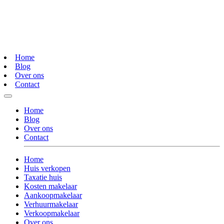
Home
Blog
Over ons
Contact
Home
Blog
Over ons
Contact
Home
Huis verkopen
Taxatie huis
Kosten makelaar
Aankoopmakelaar
Verhuurmakelaar
Verkoopmakelaar
Over ons