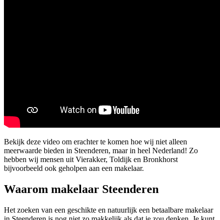
Bekijk deze video om erachter te komen hoe wij niet alleen
meerwaarde bieden in Steenderen, maar in heel Nederland! Zo
hebben wij mensen uit Vierakker, Toldijk en Bronkhorst
bijvoorbeeld ook geholpen aan een makelaar.
Waarom makelaar Steenderen
Het zoeken van een geschikte en natuurlijk een betaalbare makelaar
in Steenderen is nog niet zo makkelijk als dat je zou denken. Je kunt