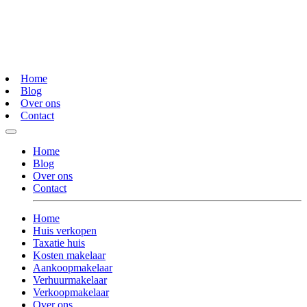
Home
Blog
Over ons
Contact
Home
Blog
Over ons
Contact
Home
Huis verkopen
Taxatie huis
Kosten makelaar
Aankoopmakelaar
Verhuurmakelaar
Verkoopmakelaar
Over ons