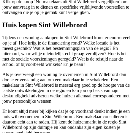
Klik op de knop ‘Nu makelaars uit Sint Willebrord vergelijken’ om
jouw aanvraag in te dienen en specifieke vrijblijvende voorstellen te
ontvangen die je op je gemak kunt vergelijken.
Huis kopen Sint Willebrord
Tijdens een woning aankopen in Sint Willebrord komt er enorm veel
op je af. Hoe krijg je de financiering rond? Welke locatie is het
meest geschikt? Wat is het bestemmingsplan van de regio? En
uiteraard, waar wil je uiteindelijk echt graag verblijven? Hoe is het
met de sociale voorzieningen geregeld? Wat is de reistijd naar de
school of bijvoorbeeld winkels? En je baan?
Als je overweegt een woning te overnemen in Sint Willebrord dan
doe je er verstandig aan om een makelaar in te schakelen. Een
makelaar in Sint Willebrord is meestal erg goed op de hoogte van de
laatste ontwikkelingen in de regio en kan jou op basis van zijn
deskundigheid adviseren welke huizen allemaal corresponderen met
jouw persoonlijke wensen.
Er komt altijd meer bij kijken dat je op voorhand denkt indien je een
huis wil overnemen in Sint Willebrord. Een makelaar consulteren is
daarom echt aan te raden. Hij kent de huizenmarkt in de regio Sint
Willebrord op zijn duimpje en kan ondanks zijn eigen kosten je
enorm veel geld besparen.