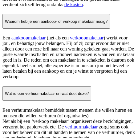
verdient zichzelf terug ondanks
de kosten
.
Waarom heb je een aankoop- of verkoop makelaar nodig?
Een
aankoopmakelaar
(net als een
verkoopmakelaar
) werkt voor
jou, en behartigt jouw belangen. Hij of zij zorgt ervoor dat er niet
alleen door een roze bril naar een woning gekeken gaat worden. De
juiste waarde inschatten en rationeel nadenken is waar een makelaar
goed in is. De reden om een makelaar in te schakelen is daarom ook
eigenlijk heel simpel, alle expertise is in huis om jou niet teveel te
laten betalen bij een aankoop en om je winst te vergroten bij een
verkoop.
Wat is een verhuurmakelaar en wat doet deze?
Een verhuurmakelaar bemiddelt tussen mensen die willen huren en
mensen die willen verhuren (of organisaties).
Net als bij een ‘verkoop makelaar’ organiseert deze bezichtigingen,
verzorgt het papierwerk etc. De
verhuurmakelaar
zorgt soms ook
voor het beheer om dit uit handen te nemen van de verhuurder, denk
aan onderhoud, klachten, borg en overdracht.