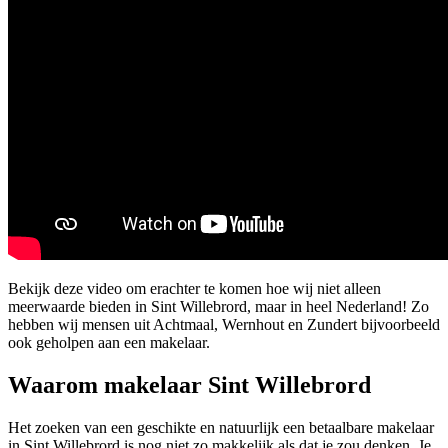
Bekijk deze video om erachter te komen hoe wij niet alleen
meerwaarde bieden in Sint Willebrord, maar in heel Nederland! Zo
hebben wij mensen uit Achtmaal, Wernhout en Zundert bijvoorbeeld
ook geholpen aan een makelaar.
Waarom makelaar Sint Willebrord
Het zoeken van een geschikte en natuurlijk een betaalbare makelaar
in Sint Willebrord is nog niet zo makkelijk als dat je zou denken. Je