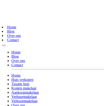
Home
Blog
Over ons
Contact
Home
Blog
Over ons
Contact
Home
Huis verkopen
Taxatie huis
Kosten makelaar
Aankoopmakelaar
Verhuurmakelaar
Verkoopmakelaar
Over ons