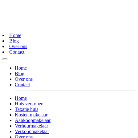
Home
Blog
Over ons
Contact
Home
Blog
Over ons
Contact
Home
Huis verkopen
Taxatie huis
Kosten makelaar
Aankoopmakelaar
Verhuurmakelaar
Verkoopmakelaar
Over ons