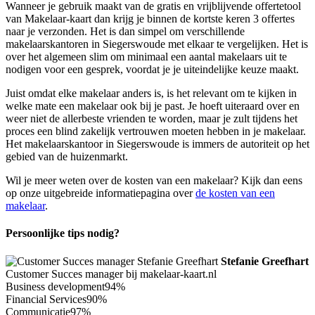
Wanneer je gebruik maakt van de gratis en vrijblijvende offertetool
van Makelaar-kaart dan krijg je binnen de kortste keren 3 offertes
naar je verzonden. Het is dan simpel om verschillende
makelaarskantoren in Siegerswoude met elkaar te vergelijken. Het is
over het algemeen slim om minimaal een aantal makelaars uit te
nodigen voor een gesprek, voordat je je uiteindelijke keuze maakt.
Juist omdat elke makelaar anders is, is het relevant om te kijken in
welke mate een makelaar ook bij je past. Je hoeft uiteraard over en
weer niet de allerbeste vrienden te worden, maar je zult tijdens het
proces een blind zakelijk vertrouwen moeten hebben in je makelaar.
Het makelaarskantoor in Siegerswoude is immers de autoriteit op het
gebied van de huizenmarkt.
Wil je meer weten over de kosten van een makelaar? Kijk dan eens
op onze uitgebreide informatiepagina over
de kosten van een
makelaar
.
Persoonlijke tips nodig?
Stefanie Greefhart
Customer Succes manager bij makelaar-kaart.nl
Business development
94%
Financial Services
90%
Communicatie
97%