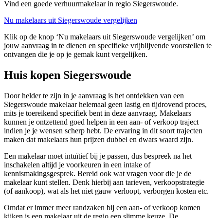
Vind een goede verhuurmakelaar in regio Siegerswoude.
Nu makelaars uit Siegerswoude vergelijken
Klik op de knop ‘Nu makelaars uit Siegerswoude vergelijken’ om
jouw aanvraag in te dienen en specifieke vrijblijvende voorstellen te
ontvangen die je op je gemak kunt vergelijken.
Huis kopen Siegerswoude
Door helder te zijn in je aanvraag is het ontdekken van een
Siegerswoude makelaar helemaal geen lastig en tijdrovend proces,
mits je toereikend specifiek bent in deze aanvraag. Makelaars
kunnen je ontzettend goed helpen in een aan- of verkoop traject
indien je je wensen scherp hebt. De ervaring in dit soort trajecten
maken dat makelaars hun prijzen dubbel en dwars waard zijn.
Een makelaar moet intuïtief bij je passen, dus bespreek na het
inschakelen altijd je voorkeuren in een intake of
kennismakingsgesprek. Bereid ook wat vragen voor die je de
makelaar kunt stellen. Denk hierbij aan tarieven, verkoopstrategie
(of aankoop), wat als het niet gauw verloopt, verborgen kosten etc.
Omdat er immer meer randzaken bij een aan- of verkoop komen
kijken is een makelaar uit de regio een slimme keuze. De