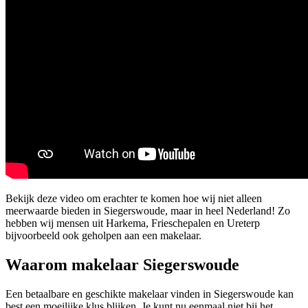
Bekijk deze video om erachter te komen hoe wij niet alleen
meerwaarde bieden in Siegerswoude, maar in heel Nederland! Zo
hebben wij mensen uit Harkema, Frieschepalen en Ureterp
bijvoorbeeld ook geholpen aan een makelaar.
Waarom makelaar Siegerswoude
Een betaalbare en geschikte makelaar vinden in Siegerswoude kan
best een moeilijke klus blijken. Je kunt nu eenmaal niet bij het