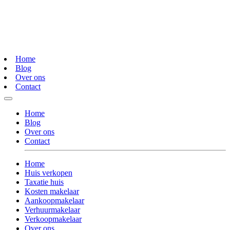
Home
Blog
Over ons
Contact
Home
Blog
Over ons
Contact
Home
Huis verkopen
Taxatie huis
Kosten makelaar
Aankoopmakelaar
Verhuurmakelaar
Verkoopmakelaar
Over ons