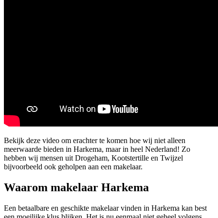
Bekijk deze video om erachter te komen hoe wij niet alleen
meerwaarde bieden in Harkema, maar in heel Nederland! Zo
hebben wij mensen uit Drogeham, Kootstertille en Twijzel
bijvoorbeeld ook geholpen aan een makelaar.
Waarom makelaar Harkema
Een betaalbare en geschikte makelaar vinden in Harkema kan best
een moeilijke klus blijken. Het is nu eenmaal niet geheel volgens