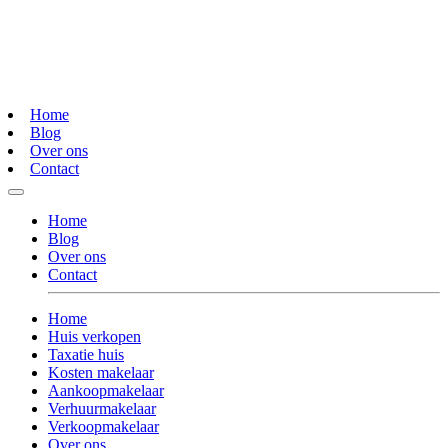
Home
Blog
Over ons
Contact
Home
Blog
Over ons
Contact
Home
Huis verkopen
Taxatie huis
Kosten makelaar
Aankoopmakelaar
Verhuurmakelaar
Verkoopmakelaar
Over ons