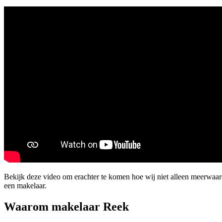
Bekijk deze video om erachter te komen hoe wij niet alleen meerwaa
een makelaar.
Waarom makelaar Reek