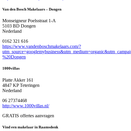
Van den Bosch Makelaars – Dongen
Monseigneur Poelsstraat 1-A
5103 BD Dongen
Nederland
0162 321 616
https://www.vandenboschmakelaars.com/?
utm_source=googlemybusiness&utm_medium=organic&utm_campa
%20Dongen
1000villas
Platte Akker 161
4847 KP Teteringen
Nederland
06 27374468
http://www.1000villas.nl/
GRATIS offertes aanvragen
Vind een makelaar in Raamsdonk