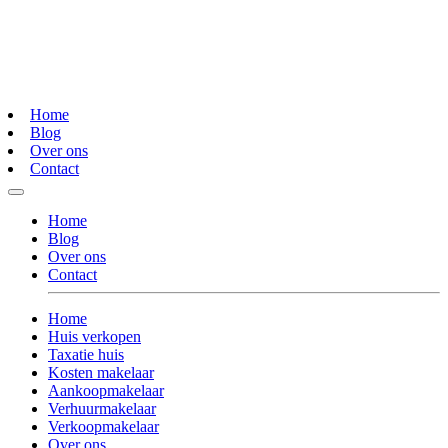
Home
Blog
Over ons
Contact
Home
Blog
Over ons
Contact
Home
Huis verkopen
Taxatie huis
Kosten makelaar
Aankoopmakelaar
Verhuurmakelaar
Verkoopmakelaar
Over ons