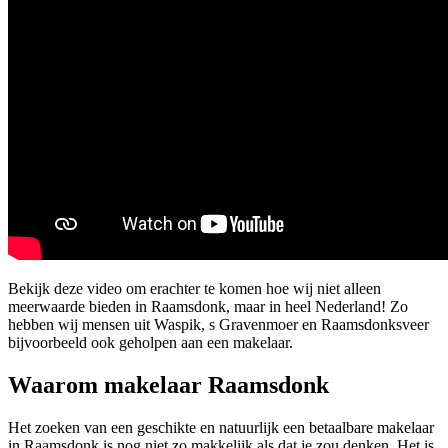
Bekijk deze video om erachter te komen hoe wij niet alleen
meerwaarde bieden in Raamsdonk, maar in heel Nederland! Zo
hebben wij mensen uit Waspik, s Gravenmoer en Raamsdonksveer
bijvoorbeeld ook geholpen aan een makelaar.
Waarom makelaar Raamsdonk
Het zoeken van een geschikte en natuurlijk een betaalbare makelaar
in Raamsdonk is nog niet zo makkelijk als dat je zou denken. Het is