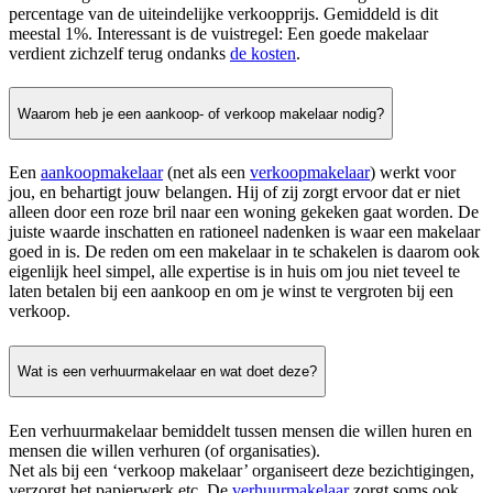
percentage van de uiteindelijke verkoopprijs. Gemiddeld is dit
meestal 1%. Interessant is de vuistregel: Een goede makelaar
verdient zichzelf terug ondanks
de kosten
.
Waarom heb je een aankoop- of verkoop makelaar nodig?
Een
aankoopmakelaar
(net als een
verkoopmakelaar
) werkt voor
jou, en behartigt jouw belangen. Hij of zij zorgt ervoor dat er niet
alleen door een roze bril naar een woning gekeken gaat worden. De
juiste waarde inschatten en rationeel nadenken is waar een makelaar
goed in is. De reden om een makelaar in te schakelen is daarom ook
eigenlijk heel simpel, alle expertise is in huis om jou niet teveel te
laten betalen bij een aankoop en om je winst te vergroten bij een
verkoop.
Wat is een verhuurmakelaar en wat doet deze?
Een verhuurmakelaar bemiddelt tussen mensen die willen huren en
mensen die willen verhuren (of organisaties).
Net als bij een ‘verkoop makelaar’ organiseert deze bezichtigingen,
verzorgt het papierwerk etc. De
verhuurmakelaar
zorgt soms ook