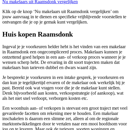
Nu makelaars uit Raamsdonk vergelijken
Klik op de knop ‘Nu makelaars uit Raamsdonk vergelijken’ om
jouw aanvraag in te dienen en specifieke vrijblijvende voorstellen te
ontvangen die je op je gemak kunt vergelijken.
Huis kopen Raamsdonk
Ingeval je je voorkeuren helder hebt is het vinden van een makelaar
in Raamsdonk een ongecompliceerd proces. Makelaars kunnen je
ontzettend goed helpen in een aan- of verkoop proces wanneer je je
wensen scherp hebt. De ervaring in dit soort trajecten maken dat
makelaars hun tarieven dubbel en dwars waard zijn.
Je bespreekt je voorkeuren in een intake gesprek, je voorkeuren en
dan kun je tegelijkertijd ervaren of de makelaar ook werkelijk bij je
past. Bereid ook wat vragen voor die je de makelaar kunt stellen.
Denk bijvoorbeeld aan kosten, verkoopstrategie (of aankoop), wat
als het niet snel verloopt, verborgen kosten etc.
Een woonhuis aan- of verkopen is steevast een groot traject met veel
gevariëerde facetten om rekening mee te houden. Een makelaar
inschakelen is daarom een slimme zet, alleen al om de regionale
marktontwikkelingen door te vertalen naar een mooi hoofdsom voor
jou op te leveren. Maar ook de tarieven, soorten woningen en