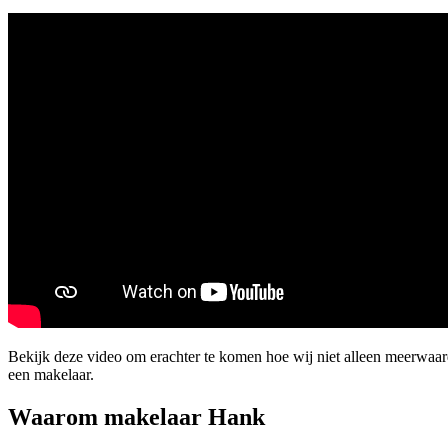
Bekijk deze video om erachter te komen hoe wij niet alleen meerwa
een makelaar.
Waarom makelaar Hank