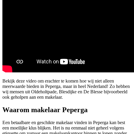
Bekijk deze video om erachter te komen hoe wij niet alleen
meerwaarde bieden in Peperga, maar in heel Nederland! Zo hebben
wij mensen uit Oldeholtpade, Blesdijke en De Blesse bijvoorbeeld
ook geholpen aan een makelaar.
Waarom makelaar Peperga
Een betaalbare en geschikte makelaar vinden in Peperga kan best
een moeilijke klus blijken. Het is nu eenmaal niet geheel volgens
etiquette om zomaar een makelaarskantoor binnen te lopen zonder