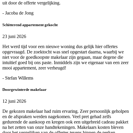
uit door de offerte vergelijking.
- Jacoba de Jong
Schitterend appartement gekocht
23 juni 2026
Het werd tijd voor een nieuwe woning dus gelijk hier offertes
opgevraagd. De zoektocht was snel opgestart daarna, waarbij we
niet voor de goedkoopste makelaar zijn gegaan, maar degene die
intuïtief goed bij ons paste. Inmiddels zijn we eigenaar van een zeer
mooi appartement, zeer verheugd!
- Stefan Willems
Doorgewinterde makelaar
12 juni 2026
De gekozen makelaar had ruim ervaring. Zeer persoonlijk geholpen
en de afspraken werden nagekomen. Veel pret gehad zelfs
gedurende de aankoop en kregen ook een uitgebreid cadeau pakket
na het zetten van onze handtekeningen. Makelaars kosten bleven
door het vergelijken van de offertes tevens binnen de perken.