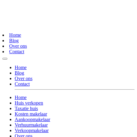
Home
Blog
Over ons
Contact
Home
Blog
Over ons
Contact
Home
Huis verkopen
Taxatie huis
Kosten makelaar
Aankoopmakelaar
Verhuurmakelaar
Verkoopmakelaar
Over ons