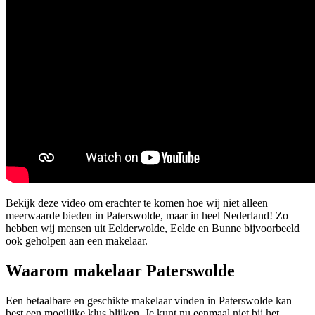
Bekijk deze video om erachter te komen hoe wij niet alleen
meerwaarde bieden in Paterswolde, maar in heel Nederland! Zo
hebben wij mensen uit Eelderwolde, Eelde en Bunne bijvoorbeeld
ook geholpen aan een makelaar.
Waarom makelaar Paterswolde
Een betaalbare en geschikte makelaar vinden in Paterswolde kan
best een moeilijke klus blijken. Je kunt nu eenmaal niet bij het