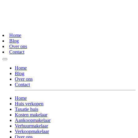
Home
Blog
Over ons
Contact
Home
Blog
Over ons
Contact
Home
Huis verkopen
Taxatie huis
Kosten makelaar
Aankoopmakelaar
Verhuurmakelaar
Verkoopmakelaar
Over ons