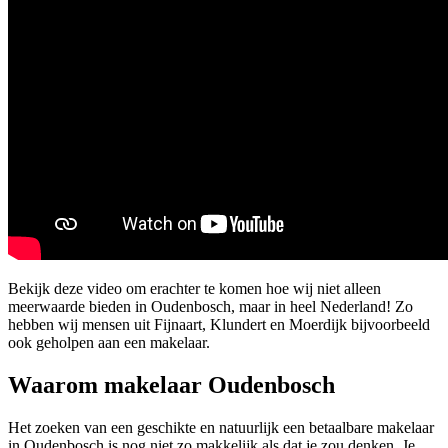
Bekijk deze video om erachter te komen hoe wij niet alleen
meerwaarde bieden in Oudenbosch, maar in heel Nederland! Zo
hebben wij mensen uit Fijnaart, Klundert en Moerdijk bijvoorbeeld
ook geholpen aan een makelaar.
Waarom makelaar Oudenbosch
Het zoeken van een geschikte en natuurlijk een betaalbare makelaar
in Oudenbosch is nog niet zo makkelijk als dat je zou denken. Je