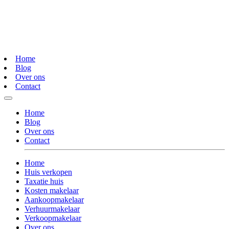
Home
Blog
Over ons
Contact
Home
Blog
Over ons
Contact
Home
Huis verkopen
Taxatie huis
Kosten makelaar
Aankoopmakelaar
Verhuurmakelaar
Verkoopmakelaar
Over ons