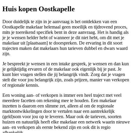
Huis kopen Oostkapelle
Door duidelijk te zijn in je aanvraag is het ontdekken van een
Oostkapelle makelaar helemaal geen moeilijk en tijdrovend proces,
mits je toereikend specifiek bent in deze aanvraag. Het is handig als
je je wensen helder hebt of wanneer je dit niet hebt, om dit met je
makelaar uit [plaatsaam] te doorspreken. De ervaring in dit soort
trajecten maken dat makelaars hun tarieven dubbel en dwars waard
zijn.
Je bespreekt je wensen in een intake gesprek, je wensen en dan kun
je gelijktijdig ervaren of de makelaar ook eigenlijk bij je past. Je
kunt hier vragen stellen die jij belangrijk vindt. Zorg dat je vragen
stelt die voor jou belangrijk zijn, zoals prijzen, manier van verkopen
of regionale kennis.
Een woning aan- of verkopen is immer een heel traject met veel
meerdere facetten om rekening mee te houden. Een makelaar
inzetten is daarom een slimme zet, alleen al om de regionale
marktontwikkelingen door te vertalen naar een aantrekkelijk
(geld)som voor jou op te leveren. Maar ook de tarieven, soorten
huizen en natuurlijk heeft elke makelaar een netwerk waarin nieuwe
aan- en verkopen als eerste bekend zijn en ook dit is regio
afhankelijk.