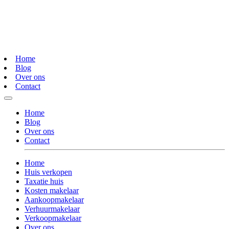
Home
Blog
Over ons
Contact
Home
Blog
Over ons
Contact
Home
Huis verkopen
Taxatie huis
Kosten makelaar
Aankoopmakelaar
Verhuurmakelaar
Verkoopmakelaar
Over ons