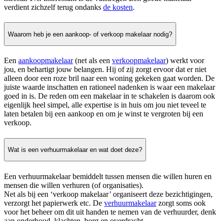
verdient zichzelf terug ondanks
de kosten
.
Waarom heb je een aankoop- of verkoop makelaar nodig?
Een
aankoopmakelaar
(net als een
verkoopmakelaar
) werkt voor
jou, en behartigt jouw belangen. Hij of zij zorgt ervoor dat er niet
alleen door een roze bril naar een woning gekeken gaat worden. De
juiste waarde inschatten en rationeel nadenken is waar een makelaar
goed in is. De reden om een makelaar in te schakelen is daarom ook
eigenlijk heel simpel, alle expertise is in huis om jou niet teveel te
laten betalen bij een aankoop en om je winst te vergroten bij een
verkoop.
Wat is een verhuurmakelaar en wat doet deze?
Een verhuurmakelaar bemiddelt tussen mensen die willen huren en
mensen die willen verhuren (of organisaties).
Net als bij een ‘verkoop makelaar’ organiseert deze bezichtigingen,
verzorgt het papierwerk etc. De
verhuurmakelaar
zorgt soms ook
voor het beheer om dit uit handen te nemen van de verhuurder, denk
aan onderhoud, klachten, borg en overdracht.