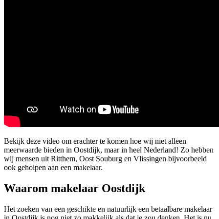
Bekijk deze video om erachter te komen hoe wij niet alleen
meerwaarde bieden in Oostdijk, maar in heel Nederland! Zo hebben
wij mensen uit Ritthem, Oost Souburg en Vlissingen bijvoorbeeld
ook geholpen aan een makelaar.
Waarom makelaar Oostdijk
Het zoeken van een geschikte en natuurlijk een betaalbare makelaar
in Oostdijk is nog niet zo makkelijk als dat je zou denken. Het is nu