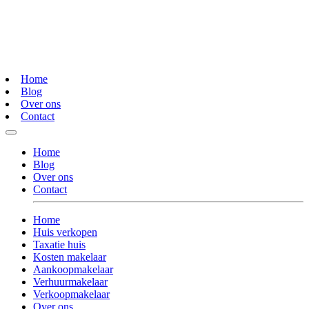
Home
Blog
Over ons
Contact
Home
Blog
Over ons
Contact
Home
Huis verkopen
Taxatie huis
Kosten makelaar
Aankoopmakelaar
Verhuurmakelaar
Verkoopmakelaar
Over ons