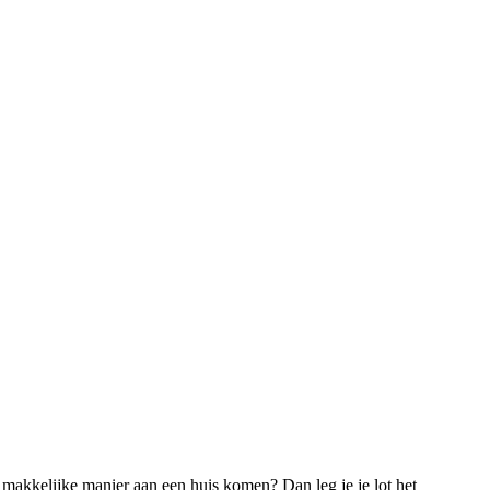
 makkelijke manier aan een huis komen? Dan leg je je lot het