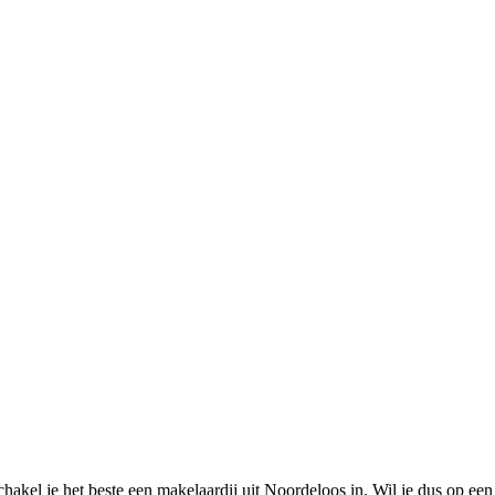
hakel je het beste een makelaardij uit Noordeloos in. Wil je dus op een