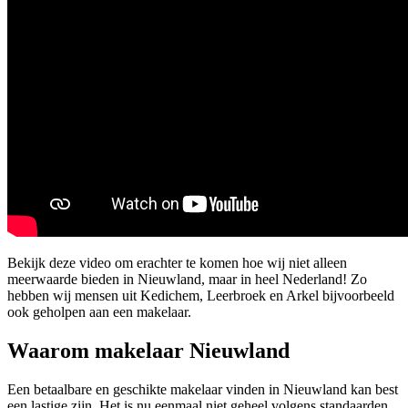
Bekijk deze video om erachter te komen hoe wij niet alleen
meerwaarde bieden in Nieuwland, maar in heel Nederland! Zo
hebben wij mensen uit Kedichem, Leerbroek en Arkel bijvoorbeeld
ook geholpen aan een makelaar.
Waarom makelaar Nieuwland
Een betaalbare en geschikte makelaar vinden in Nieuwland kan best
een lastige zijn. Het is nu eenmaal niet geheel volgens standaarden