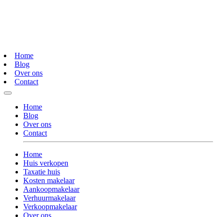
Home
Blog
Over ons
Contact
Home
Blog
Over ons
Contact
Home
Huis verkopen
Taxatie huis
Kosten makelaar
Aankoopmakelaar
Verhuurmakelaar
Verkoopmakelaar
Over ons