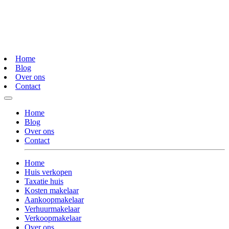
Home
Blog
Over ons
Contact
Home
Blog
Over ons
Contact
Home
Huis verkopen
Taxatie huis
Kosten makelaar
Aankoopmakelaar
Verhuurmakelaar
Verkoopmakelaar
Over ons