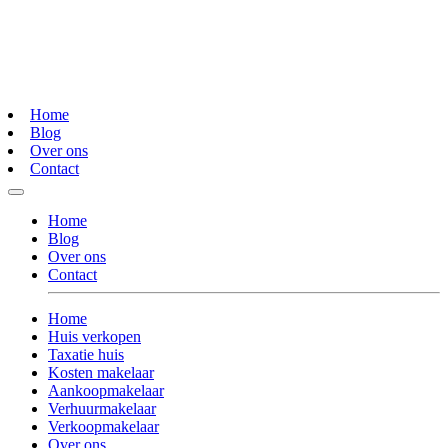
Home
Blog
Over ons
Contact
Home
Blog
Over ons
Contact
Home
Huis verkopen
Taxatie huis
Kosten makelaar
Aankoopmakelaar
Verhuurmakelaar
Verkoopmakelaar
Over ons