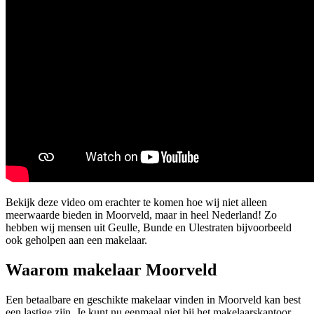
Bekijk deze video om erachter te komen hoe wij niet alleen
meerwaarde bieden in Moorveld, maar in heel Nederland! Zo
hebben wij mensen uit Geulle, Bunde en Ulestraten bijvoorbeeld
ook geholpen aan een makelaar.
Waarom makelaar Moorveld
Een betaalbare en geschikte makelaar vinden in Moorveld kan best
een lastige zijn. Je kunt nu eenmaal niet bij het makelaarskantoor