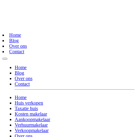
Home
Blog
Over ons
Contact
Home
Blog
Over ons
Contact
Home
Huis verkopen
Taxatie huis
Kosten makelaar
Aankoopmakelaar
Verhuurmakelaar
Verkoopmakelaar
Over ons