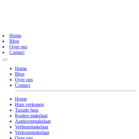
Home
Blog
Over ons
Contact
Home
Blog
Over ons
Contact
Home
Huis verkopen
Taxatie huis
Kosten makelaar
Aankoopmakelaar
Verhuurmakelaar
Verkoopmakelaar
Over ons