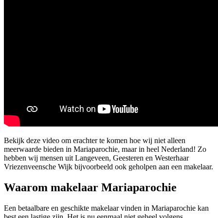
Bekijk deze video om erachter te komen hoe wij niet alleen
meerwaarde bieden in Mariaparochie, maar in heel Nederland! Zo
hebben wij mensen uit Langeveen, Geesteren en Westerhaar
Vriezenveensche Wijk bijvoorbeeld ook geholpen aan een makelaar.
Waarom makelaar Mariaparochie
Een betaalbare en geschikte makelaar vinden in Mariaparochie kan
best een lastige zijn. Het is nu eenmaal niet geheel volgens