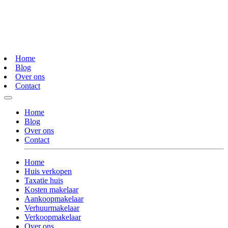
Home
Blog
Over ons
Contact
Home
Blog
Over ons
Contact
Home
Huis verkopen
Taxatie huis
Kosten makelaar
Aankoopmakelaar
Verhuurmakelaar
Verkoopmakelaar
Over ons