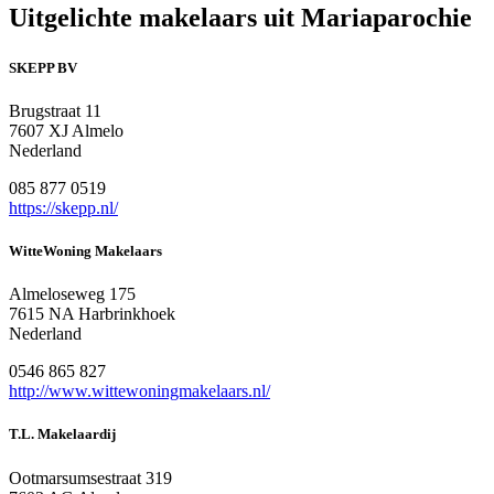
Uitgelichte makelaars uit Mariaparochie
SKEPP BV
Brugstraat 11
7607 XJ Almelo
Nederland
085 877 0519
https://skepp.nl/
WitteWoning Makelaars
Almeloseweg 175
7615 NA Harbrinkhoek
Nederland
0546 865 827
http://www.wittewoningmakelaars.nl/
T.L. Makelaardij
Ootmarsumsestraat 319