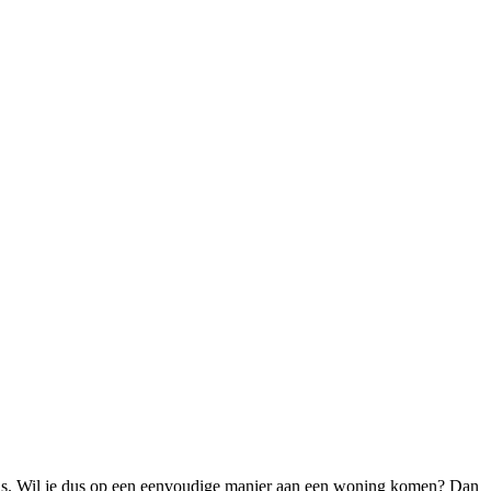
huis. Wil je dus op een eenvoudige manier aan een woning komen? Dan