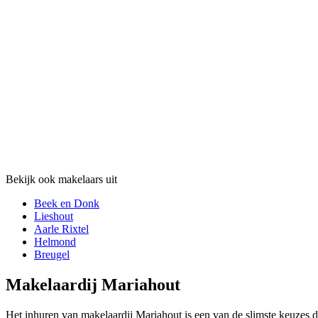
Bekijk ook makelaars uit
Beek en Donk
Lieshout
Aarle Rixtel
Helmond
Breugel
Makelaardij Mariahout
Het inhuren van makelaardij Mariahout is een van de slimste keuzes