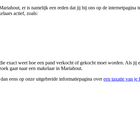
 Mariahout, er is namelijk een reden dat jij bij ons op de internetpagin
laars actief, zoals:
 die exact weet hoe een pand verkocht of gekocht moet worden. Als jij 
 zoek gaat naar een makelaar in Mariahout.
k dan eens op onze uitgebreide informatiepagina over
een taxatie van je 