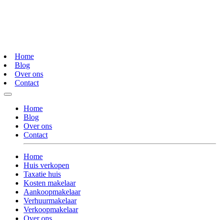
Home
Blog
Over ons
Contact
Home
Blog
Over ons
Contact
Home
Huis verkopen
Taxatie huis
Kosten makelaar
Aankoopmakelaar
Verhuurmakelaar
Verkoopmakelaar
Over ons