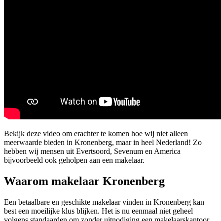
Bekijk deze video om erachter te komen hoe wij niet alleen
meerwaarde bieden in Kronenberg, maar in heel Nederland! Zo
hebben wij mensen uit Evertsoord, Sevenum en America
bijvoorbeeld ook geholpen aan een makelaar.
Waarom makelaar Kronenberg
Een betaalbare en geschikte makelaar vinden in Kronenberg kan
best een moeilijke klus blijken. Het is nu eenmaal niet geheel
volgens standaarden om zonder uitnodiging een makelaarskantoor