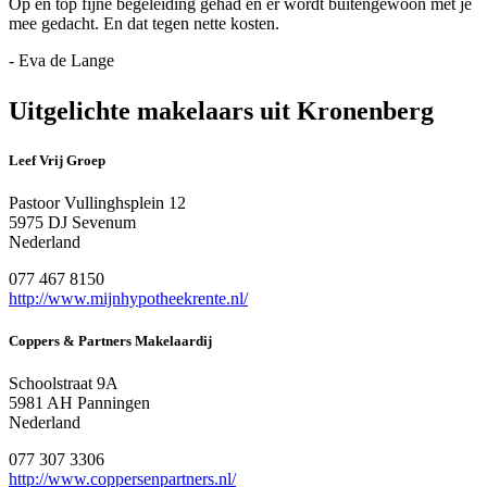
Op en top fijne begeleiding gehad en er wordt buitengewoon met je
mee gedacht. En dat tegen nette kosten.
- Eva de Lange
Uitgelichte makelaars uit Kronenberg
Leef Vrij Groep
Pastoor Vullinghsplein 12
5975 DJ Sevenum
Nederland
077 467 8150
http://www.mijnhypotheekrente.nl/
Coppers & Partners Makelaardij
Schoolstraat 9A
5981 AH Panningen
Nederland
077 307 3306
http://www.coppersenpartners.nl/