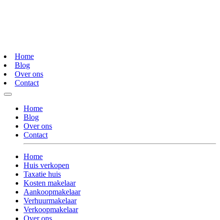
Home
Blog
Over ons
Contact
Home
Blog
Over ons
Contact
Home
Huis verkopen
Taxatie huis
Kosten makelaar
Aankoopmakelaar
Verhuurmakelaar
Verkoopmakelaar
Over ons