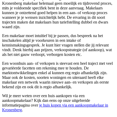
Kronenberg makelaar helemaal geen moeilijk en tijdrovend proces,
mits je voldoende specifiek bent in deze aanvraag. Makelaars
kunnen je ontzettend goed helpen in een aan- of verkoop proces
wanneer je je wensen inzichtelijk hebt. De ervaring in dit soort
trajecten maken dat makelaars hun tariefstelling dubbel en dwars
waard zijn.
Een makelaar moet intuïtief bij je passen, dus bespreek na het
inschakelen altijd je voorkeuren in een intake of
kennismakingsgesprek. Je kunt hier vragen stellen die jij relevant
vindt. Denk hierbij aan prijzen, verkoopstrategie (of aankoop), wat
als het niet gauw verloopt, verborgen kosten etc.
Een woonhuis aan- of verkopen is steevast een heel traject met veel
gevariëerde facetten om rekening mee te houden. De
marktontwikkelingen enkel al kunnen erg regio afhankelijk zijn.
Maar ook de kosten, soorten woningen en uiteraard heeft elke
makelaar een netwerk waarin nieuwe aan- en verkopen als eerste
bekend zijn en ook dit is regio afhankelijk.
Wil je meer weten over een huis aankopen via een
aankoopmakelaar? Kijk dan eens op onze uitgebreide
informatiepagina over
je huis kopen via een aankoopmakelaar in
Kronenberg
.