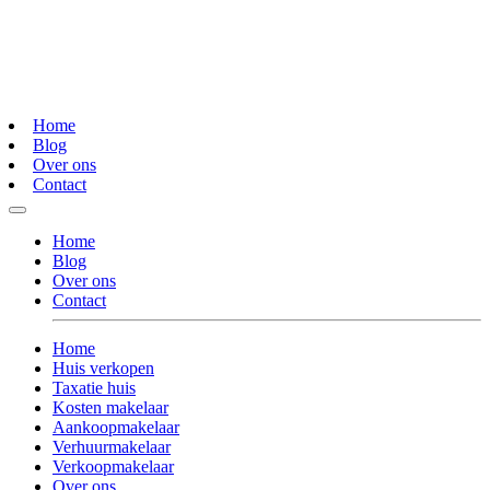
Home
Blog
Over ons
Contact
Home
Blog
Over ons
Contact
Home
Huis verkopen
Taxatie huis
Kosten makelaar
Aankoopmakelaar
Verhuurmakelaar
Verkoopmakelaar
Over ons