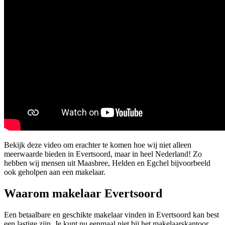
Bekijk deze video om erachter te komen hoe wij niet alleen
meerwaarde bieden in Evertsoord, maar in heel Nederland! Zo
hebben wij mensen uit Maasbree, Helden en Egchel bijvoorbeeld
ook geholpen aan een makelaar.
Waarom makelaar Evertsoord
Een betaalbare en geschikte makelaar vinden in Evertsoord kan best
een lastige zijn. Je kunt nu eenmaal niet bij het makelaarskantoor