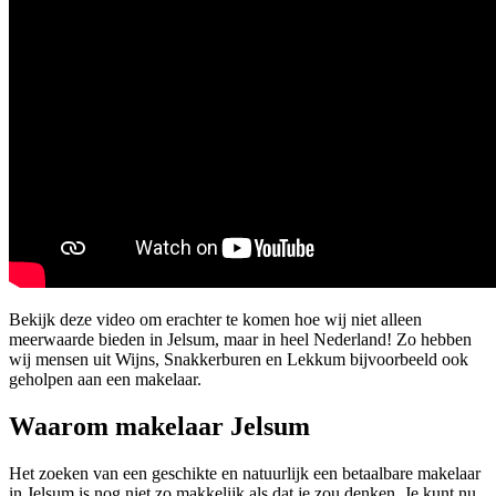
Bekijk deze video om erachter te komen hoe wij niet alleen
meerwaarde bieden in Jelsum, maar in heel Nederland! Zo hebben
wij mensen uit Wijns, Snakkerburen en Lekkum bijvoorbeeld ook
geholpen aan een makelaar.
Waarom makelaar Jelsum
Het zoeken van een geschikte en natuurlijk een betaalbare makelaar
in Jelsum is nog niet zo makkelijk als dat je zou denken. Je kunt nu