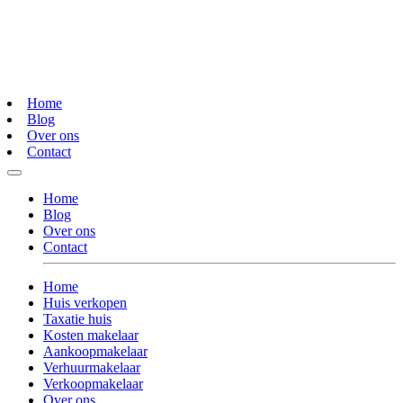
Home
Blog
Over ons
Contact
Home
Blog
Over ons
Contact
Home
Huis verkopen
Taxatie huis
Kosten makelaar
Aankoopmakelaar
Verhuurmakelaar
Verkoopmakelaar
Over ons