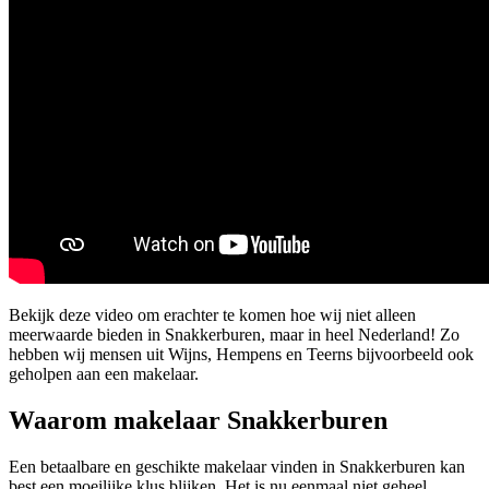
Bekijk deze video om erachter te komen hoe wij niet alleen
meerwaarde bieden in Snakkerburen, maar in heel Nederland! Zo
hebben wij mensen uit Wijns, Hempens en Teerns bijvoorbeeld ook
geholpen aan een makelaar.
Waarom makelaar Snakkerburen
Een betaalbare en geschikte makelaar vinden in Snakkerburen kan
best een moeilijke klus blijken. Het is nu eenmaal niet geheel