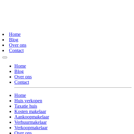
Home
Blog
Over ons
Contact
Home
Blog
Over ons
Contact
Home
Huis verkopen
Taxatie huis
Kosten makelaar
Aankoopmakelaar
Verhuurmakelaar
Verkoopmakelaar
Over ons