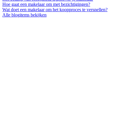
Hoe gaat een makelaar om met bezichtigingen?
Wat doet een makelaar om het koopproces te versnellen?
Alle blogitems bekijken