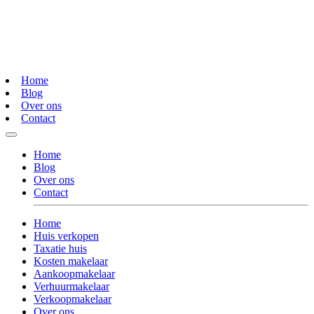
Home
Blog
Over ons
Contact
Home
Blog
Over ons
Contact
Home
Huis verkopen
Taxatie huis
Kosten makelaar
Aankoopmakelaar
Verhuurmakelaar
Verkoopmakelaar
Over ons