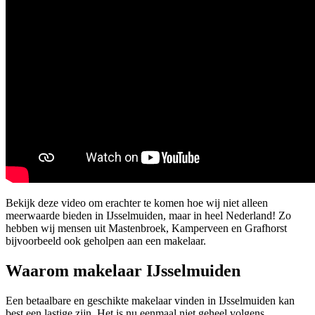
Bekijk deze video om erachter te komen hoe wij niet alleen
meerwaarde bieden in IJsselmuiden, maar in heel Nederland! Zo
hebben wij mensen uit Mastenbroek, Kamperveen en Grafhorst
bijvoorbeeld ook geholpen aan een makelaar.
Waarom makelaar IJsselmuiden
Een betaalbare en geschikte makelaar vinden in IJsselmuiden kan
best een lastige zijn. Het is nu eenmaal niet geheel volgens