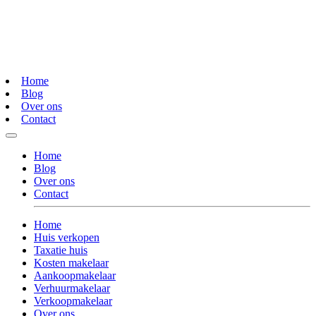
Home
Blog
Over ons
Contact
Home
Blog
Over ons
Contact
Home
Huis verkopen
Taxatie huis
Kosten makelaar
Aankoopmakelaar
Verhuurmakelaar
Verkoopmakelaar
Over ons