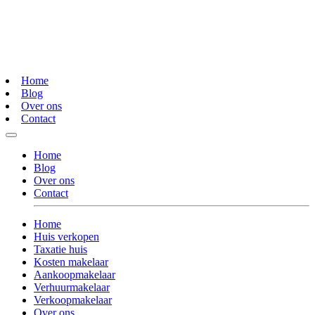
Home
Blog
Over ons
Contact
Home
Blog
Over ons
Contact
Home
Huis verkopen
Taxatie huis
Kosten makelaar
Aankoopmakelaar
Verhuurmakelaar
Verkoopmakelaar
Over ons