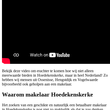
Bekijk deze video om erachter te komen hoe wij niet alleen
meerwaarde bieden in Hoedekenskerke, maar in heel Nederland! Zo
hebben wij mensen uit Ossenisse, Hengstdijk en Vogelwaarde
bijvoorbeeld ook geholpen aan een makelaar.
Waarom makelaar Hoedekenskerke
Het zoeken van een geschikte en natuurlijk een betaalbare makelaar
in Hoedekenskerke is nog niet zo makkelijk als dat je zou denken.