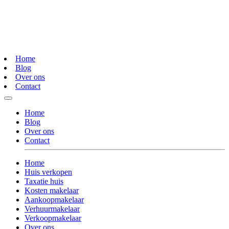
Home
Blog
Over ons
Contact
Home
Blog
Over ons
Contact
Home
Huis verkopen
Taxatie huis
Kosten makelaar
Aankoopmakelaar
Verhuurmakelaar
Verkoopmakelaar
Over ons