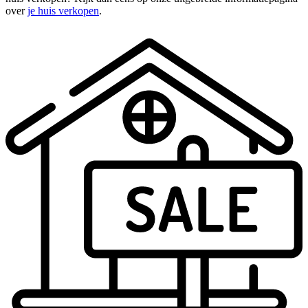
over
je huis verkopen
.