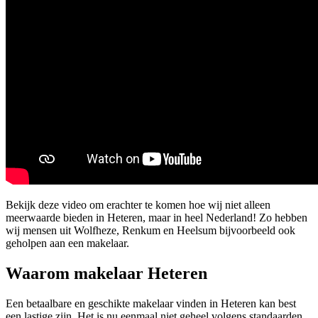
Bekijk deze video om erachter te komen hoe wij niet alleen
meerwaarde bieden in Heteren, maar in heel Nederland! Zo hebben
wij mensen uit Wolfheze, Renkum en Heelsum bijvoorbeeld ook
geholpen aan een makelaar.
Waarom makelaar Heteren
Een betaalbare en geschikte makelaar vinden in Heteren kan best
een lastige zijn. Het is nu eenmaal niet geheel volgens standaarden