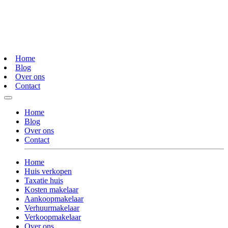
Home
Blog
Over ons
Contact
Home
Blog
Over ons
Contact
Home
Huis verkopen
Taxatie huis
Kosten makelaar
Aankoopmakelaar
Verhuurmakelaar
Verkoopmakelaar
Over ons