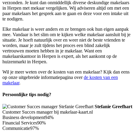
verzonden. Je kunt dan onmiddellijk diverse deskundige makelaars
in Herpen met mekaar vergelijken. Wij adviseren altijd om met een
paar makelaars het gesprek aan te gaan en deze voor een intake uit
te nodigen.
Elke makelaar is weer anders en ze brengen ook hun eigen aanpak
mee. Vandaar is het slim om te kijken welke makelaar aansluit bij je
situatie. Je hoeft natuurlijk over en weer niet de beste vrienden te
worden, maar je zult tijdens het proces een blind zakelijk
vertrouwen moeten hebben in je makelaar. Want een
makelaarskantoor in Herpen is expert, als het aankomt op de
huizenmarkt in Herpen.
Wil je meer weten over de kosten van een makelaar? Kijk dan eens
op onze uitgebreide informatiepagina over
de kosten van een
makelaar
.
Persoonlijke tips nodig?
Stefanie Greefhart
Customer Succes manager bij makelaar-kaart.nl
Business development
94%
Financial Services
90%
Communicatie
97%