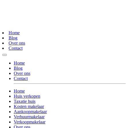
Home
Blog
Over ons
Contact
Home
Blog
Over ons
Contact
Home
Huis verkopen
Taxatie huis
Kosten makelaar
Aankoopmakelaar
Verhuurmakelaar
Verkoopmakelaar
Over ons