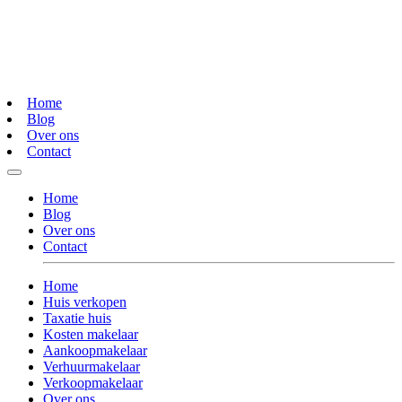
Home
Blog
Over ons
Contact
Home
Blog
Over ons
Contact
Home
Huis verkopen
Taxatie huis
Kosten makelaar
Aankoopmakelaar
Verhuurmakelaar
Verkoopmakelaar
Over ons