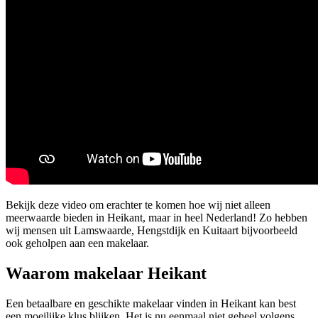
Bekijk deze video om erachter te komen hoe wij niet alleen
meerwaarde bieden in Heikant, maar in heel Nederland! Zo hebben
wij mensen uit Lamswaarde, Hengstdijk en Kuitaart bijvoorbeeld
ook geholpen aan een makelaar.
Waarom makelaar Heikant
Een betaalbare en geschikte makelaar vinden in Heikant kan best
een moeilijke klus blijken. Het is nu eenmaal niet geheel volgens