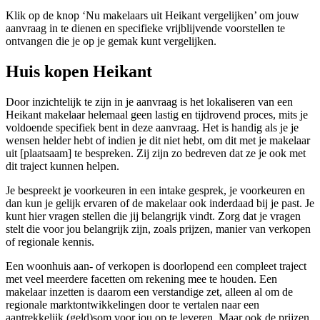
Klik op de knop ‘Nu makelaars uit Heikant vergelijken’ om jouw
aanvraag in te dienen en specifieke vrijblijvende voorstellen te
ontvangen die je op je gemak kunt vergelijken.
Huis kopen Heikant
Door inzichtelijk te zijn in je aanvraag is het lokaliseren van een
Heikant makelaar helemaal geen lastig en tijdrovend proces, mits je
voldoende specifiek bent in deze aanvraag. Het is handig als je je
wensen helder hebt of indien je dit niet hebt, om dit met je makelaar
uit [plaatsaam] te bespreken. Zij zijn zo bedreven dat ze je ook met
dit traject kunnen helpen.
Je bespreekt je voorkeuren in een intake gesprek, je voorkeuren en
dan kun je gelijk ervaren of de makelaar ook inderdaad bij je past. Je
kunt hier vragen stellen die jij belangrijk vindt. Zorg dat je vragen
stelt die voor jou belangrijk zijn, zoals prijzen, manier van verkopen
of regionale kennis.
Een woonhuis aan- of verkopen is doorlopend een compleet traject
met veel meerdere facetten om rekening mee te houden. Een
makelaar inzetten is daarom een verstandige zet, alleen al om de
regionale marktontwikkelingen door te vertalen naar een
aantrekkelijk (geld)som voor jou op te leveren. Maar ook de prijzen,