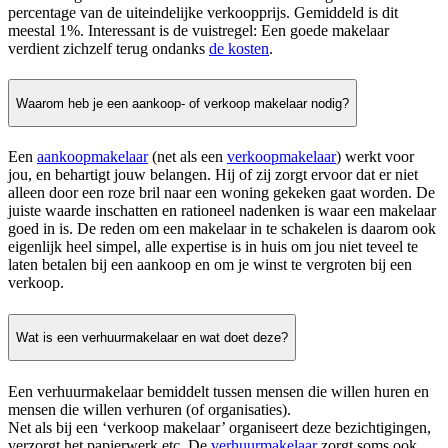
percentage van de uiteindelijke verkoopprijs. Gemiddeld is dit
meestal 1%. Interessant is de vuistregel: Een goede makelaar
verdient zichzelf terug ondanks
de kosten
.
Waarom heb je een aankoop- of verkoop makelaar nodig?
Een
aankoopmakelaar
(net als een
verkoopmakelaar
) werkt voor
jou, en behartigt jouw belangen. Hij of zij zorgt ervoor dat er niet
alleen door een roze bril naar een woning gekeken gaat worden. De
juiste waarde inschatten en rationeel nadenken is waar een makelaar
goed in is. De reden om een makelaar in te schakelen is daarom ook
eigenlijk heel simpel, alle expertise is in huis om jou niet teveel te
laten betalen bij een aankoop en om je winst te vergroten bij een
verkoop.
Wat is een verhuurmakelaar en wat doet deze?
Een verhuurmakelaar bemiddelt tussen mensen die willen huren en
mensen die willen verhuren (of organisaties).
Net als bij een ‘verkoop makelaar’ organiseert deze bezichtigingen,
verzorgt het papierwerk etc. De
verhuurmakelaar
zorgt soms ook