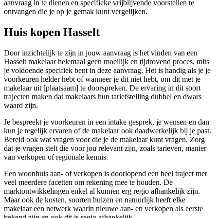
aanvraag in te dienen en specifieke vrijblijvende voorstellen te
ontvangen die je op je gemak kunt vergelijken.
Huis kopen Hasselt
Door inzichtelijk te zijn in jouw aanvraag is het vinden van een
Hasselt makelaar helemaal geen moeilijk en tijdrovend proces, mits
je voldoende specifiek bent in deze aanvraag. Het is handig als je je
voorkeuren helder hebt of wanneer je dit niet hebt, om dit met je
makelaar uit [plaatsaam] te doorspreken. De ervaring in dit soort
trajecten maken dat makelaars hun tariefstelling dubbel en dwars
waard zijn.
Je bespreekt je voorkeuren in een intake gesprek, je wensen en dan
kun je tegelijk ervaren of de makelaar ook daadwerkelijk bij je past.
Bereid ook wat vragen voor die je de makelaar kunt vragen. Zorg
dat je vragen stelt die voor jou relevant zijn, zoals tarieven, manier
van verkopen of regionale kennis.
Een woonhuis aan- of verkopen is doorlopend een heel traject met
veel meerdere facetten om rekening mee te houden. De
marktontwikkelingen enkel al kunnen erg regio afhankelijk zijn.
Maar ook de kosten, soorten huizen en natuurlijk heeft elke
makelaar een netwerk waarin nieuwe aan- en verkopen als eerste
bekend zijn en ook dit is regio afhankelijk.