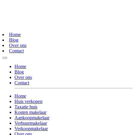
Home
Blog
Over ons
Contact
Home
Blog
Over ons
Contact
Home
Huis verkopen
Taxatie huis
Kosten makelaar
Aankoopmakelaar
Verhuurmakelaar
Verkoopmakelaar
Over ons